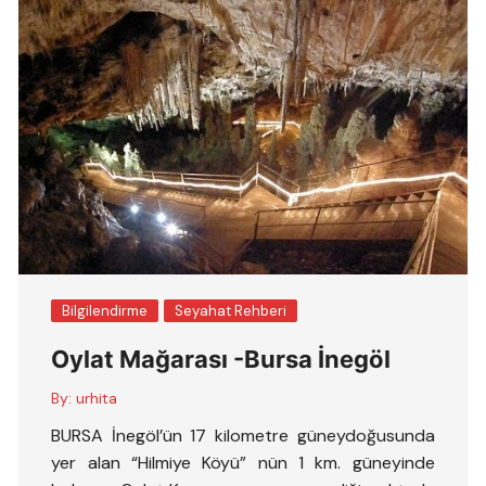
Bilgilendirme
Seyahat Rehberi
Oylat Mağarası -Bursa İnegöl
By:
urhita
BURSA İnegöl’ün 17 kilometre güneydoğusunda
yer alan “Hilmiye Köyü” nün 1 km. güneyinde