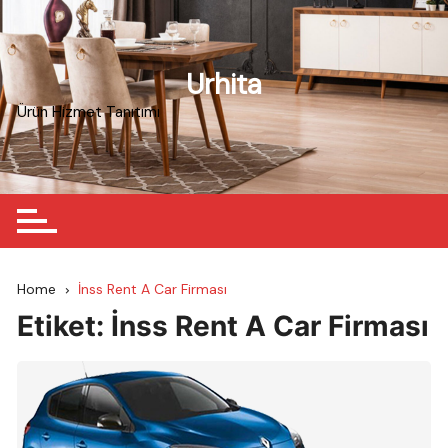
Skip
to
content
Urhita
Ürün Hizmet Tanıtımı
Home
İnss Rent A Car Firması
Etiket:
İnss Rent A Car Firması