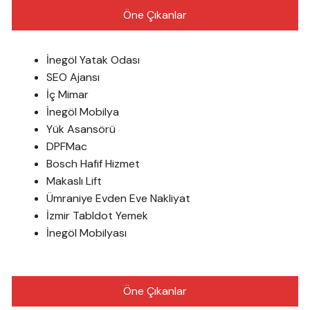
Öne Çıkanlar
İnegöl Yatak Odası
SEO Ajansı
İç Mimar
İnegöl Mobilya
Yük Asansörü
DPFMac
Bosch Hafif Hizmet
Makaslı Lift
Ümraniye Evden Eve Nakliyat
İzmir Tabldot Yemek
İnegöl Mobilyası
Öne Çıkanlar