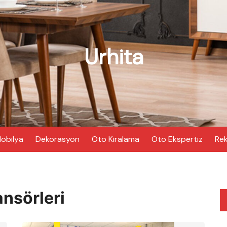
Urhita
obilya
Dekorasyon
Oto Kiralama
Oto Ekspertiz
Rek
ansörleri