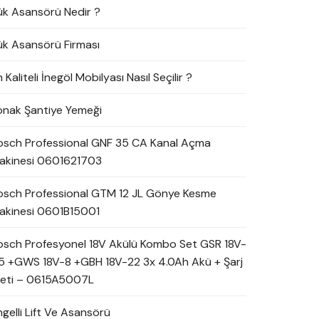
ük Asansörü Nedir ?
ük Asansörü Firması
 Kaliteli İnegöl Mobilyası Nasıl Seçilir ?
onak Şantiye Yemeği
osch Professional GNF 35 CA Kanal Açma
akinesi 0601621703
osch Professional GTM 12 JL Gönye Kesme
akinesi 0601B15001
osch Profesyonel 18V Akülü Kombo Set GSR 18V-
5 +GWS 18V-8 +GBH 18V-22 3x 4.0Ah Akü + Şarj
leti – 0615A5007L
ngelli Lift Ve Asansörü