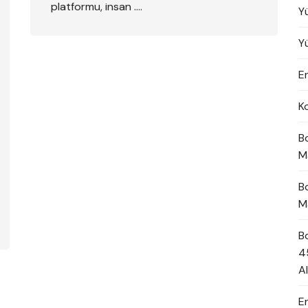
platformu, insan ….
Y
Y
En
K
B
M
B
M
B
4
A
E