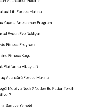
nsan Asansörleri Nedir ?
akaslı Lift Forces Makina
as Yapma Antrenman Programı
artal Evden Eve Nakliyat
vde Fitness Programı
nline Fitness Koçu
ük Platformu Albay Lift
raç Asansörü Forces Makina
negöl Mobilya Nedir? Neden Bu Kadar Tercih
iliyor?
zmir Şantiye Yemeği