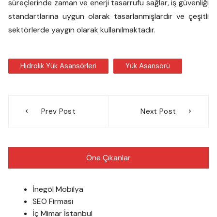
süreçlerinde zaman ve enerji tasarrufu sağlar, iş güvenliği
standartlarına uygun olarak tasarlanmışlardır ve çeşitli
sektörlerde yaygın olarak kullanılmaktadır.
Hidrolik Yük Asansörleri
Yük Asansörü
Yazı
Prev Post
Next Post
gezinmesi
Öne Çıkanlar
İnegöl Mobilya
SEO Firması
İç Mimar İstanbul