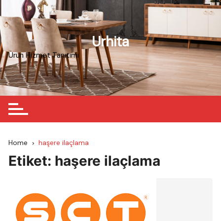
Skip
to
content
Urhita
Ürün Hizmet Tanıtımı
Home
haşere ilaçlama
Etiket:
haşere ilaçlama