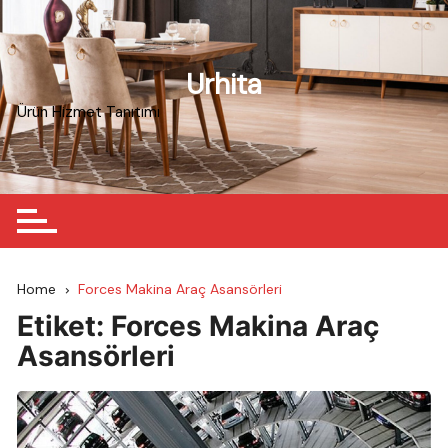
Skip
to
content
Urhita
Ürün Hizmet Tanıtımı
Home
Forces Makina Araç Asansörleri
Etiket:
Forces Makina Araç
Asansörleri