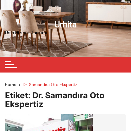
Skip
to
content
Urhita
Ürün Hizmet Tanıtımı
Home
Dr. Samandıra Oto Ekspertiz
Etiket:
Dr. Samandıra Oto
Ekspertiz