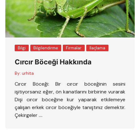
Bilgi
Bilgilendirme
Firmalar
İlaçlama
Cırcır Böceği Hakkında
By:
urhita
Cırcır Böceği: Bir cırcır böceğinin sesini
işitiyorsanız eğer, ön kanatlarını birbirine vurarak
Dişi cırcır böceğine kur yaparak etkilemeye
çalışan erkek cırcır böceğiyle tanıştınız demektir.
Çekirgeler ….