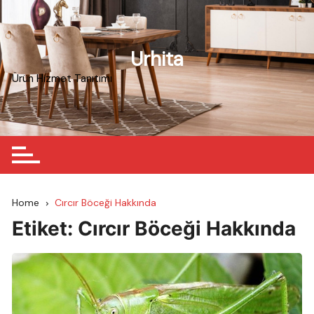
Skip
to
content
Urhita
Ürün Hizmet Tanıtımı
Home
Cırcır Böceği Hakkında
Etiket:
Cırcır Böceği Hakkında