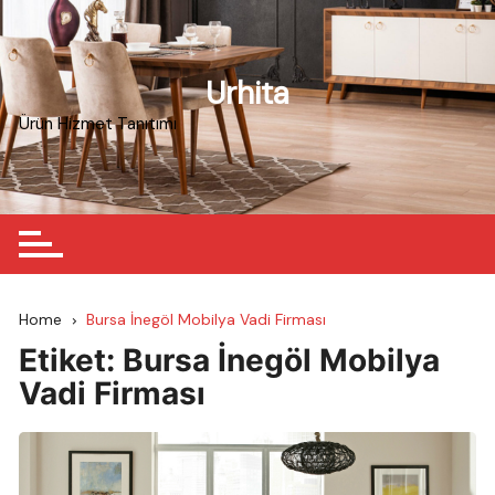
Skip
to
content
Urhita
Ürün Hizmet Tanıtımı
Home
Bursa İnegöl Mobilya Vadi Firması
Etiket:
Bursa İnegöl Mobilya
Vadi Firması