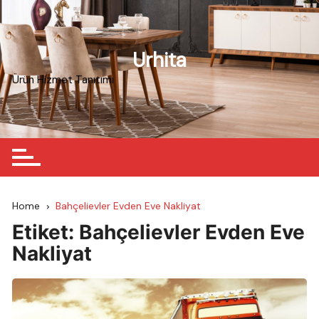
Skip
to
content
Urhita
Ürün Hizmet Tanıtımı
Home
Bahçelievler Evden Eve Nakliyat
Etiket:
Bahçelievler Evden Eve
Nakliyat