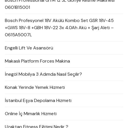
Bosch Professional GTM 12 JL Gönye Kesme Makinesi
0601B15001
Bosch Profesyonel 18V Akülü Kombo Set GSR 18V-45
+GWS 18V-8 +GBH 18V-22 3x 4.0Ah Akü + Şarj Aleti –
0615A5007L
Engelli Lift Ve Asansörü
Makaslı Platform Forces Makina
İnegöl Mobilya 3 Adımda Nasıl Seçilir?
Konak Yerinde Yemek Hizmeti
İstanbul Eşya Depolama Hizmeti
Online İç Mimarlık Hizmeti
Uzaktan Fitness Eğitimi Nedir ?