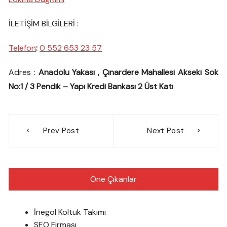
İLETİŞİM BİLGİLERİ :
Telefon
:
0 552 653 23 57
Adres :
Anadolu Yakası , Çınardere Mahallesi Akseki Sok
No:1 / 3 Pendik – Yapı Kredi Bankası 2 Üst Katı
Yazı
Prev Post
Next Post
gezinmesi
Öne Çıkanlar
İnegöl Koltuk Takımı
SEO Firması