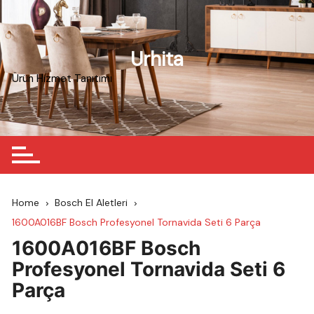
Skip
to
content
Urhita
Ürün Hizmet Tanıtımı
Home
Bosch El Aletleri
1600A016BF Bosch Profesyonel Tornavida Seti 6 Parça
1600A016BF Bosch
Profesyonel Tornavida Seti 6
Parça