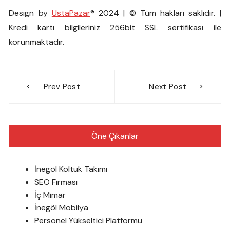
Design by
UstaPazar
® 2024 | © Tüm hakları saklıdır. |
Kredi kartı bilgileriniz 256bit SSL sertifikası ile
korunmaktadır.
Yazı
Prev Post
Next Post
gezinmesi
Öne Çıkanlar
İnegöl Koltuk Takımı
SEO Firması
İç Mimar
İnegöl Mobilya
Personel Yükseltici Platformu