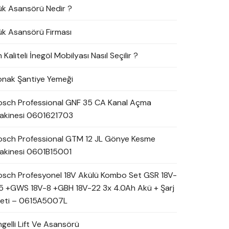
ük Asansörü Nedir ?
ük Asansörü Firması
 Kaliteli İnegöl Mobilyası Nasıl Seçilir ?
onak Şantiye Yemeği
osch Professional GNF 35 CA Kanal Açma
akinesi 0601621703
osch Professional GTM 12 JL Gönye Kesme
akinesi 0601B15001
osch Profesyonel 18V Akülü Kombo Set GSR 18V-
5 +GWS 18V-8 +GBH 18V-22 3x 4.0Ah Akü + Şarj
leti – 0615A5007L
ngelli Lift Ve Asansörü