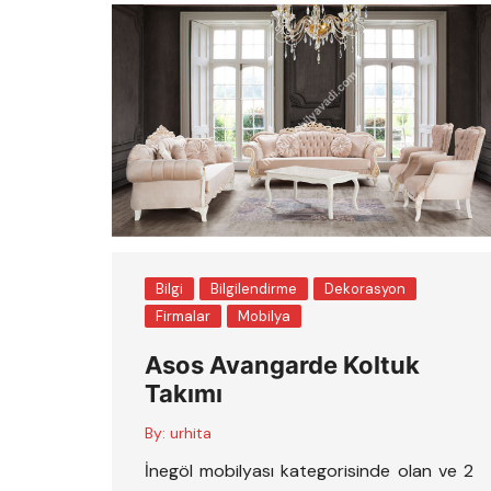
Bilgi
Bilgilendirme
Dekorasyon
Firmalar
Mobilya
Asos Avangarde Koltuk
Takımı
By:
urhita
İnegöl mobilyası kategorisinde olan ve 2