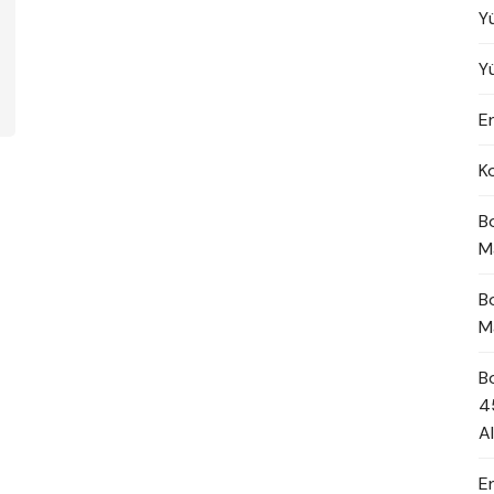
Y
Y
En
K
B
M
B
M
B
4
A
E