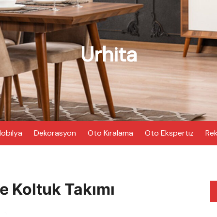
Urhita
obilya
Dekorasyon
Oto Kiralama
Oto Ekspertiz
Rek
 Koltuk Takımı