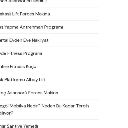
nsan Asansörleri Nedir ?
akaslı Lift Forces Makina
as Yapma Antrenman Programı
artal Evden Eve Nakliyat
vde Fitness Programı
nline Fitness Koçu
ük Platformu Albay Lift
raç Asansörü Forces Makina
negöl Mobilya Nedir? Neden Bu Kadar Tercih
iliyor?
zmir Şantiye Yemeği