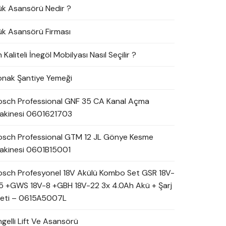
ük Asansörü Nedir ?
ük Asansörü Firması
 Kaliteli İnegöl Mobilyası Nasıl Seçilir ?
onak Şantiye Yemeği
osch Professional GNF 35 CA Kanal Açma
akinesi 0601621703
osch Professional GTM 12 JL Gönye Kesme
akinesi 0601B15001
osch Profesyonel 18V Akülü Kombo Set GSR 18V-
5 +GWS 18V-8 +GBH 18V-22 3x 4.0Ah Akü + Şarj
leti – 0615A5007L
ngelli Lift Ve Asansörü