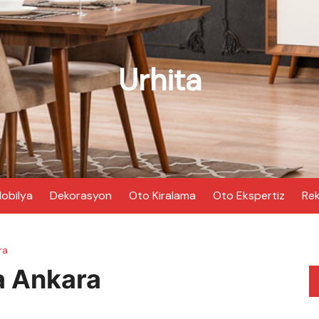
Urhita
obilya
Dekorasyon
Oto Kiralama
Oto Ekspertiz
Rek
ra
a Ankara