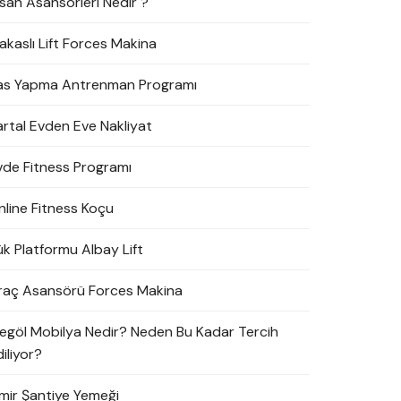
nsan Asansörleri Nedir ?
akaslı Lift Forces Makina
as Yapma Antrenman Programı
artal Evden Eve Nakliyat
vde Fitness Programı
nline Fitness Koçu
ük Platformu Albay Lift
raç Asansörü Forces Makina
negöl Mobilya Nedir? Neden Bu Kadar Tercih
iliyor?
zmir Şantiye Yemeği