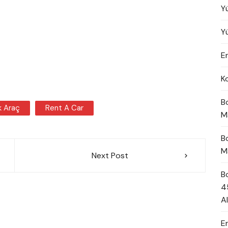
Y
Y
En
K
B
ık Araç
Rent A Car
M
B
M
Next Post
B
4
A
E