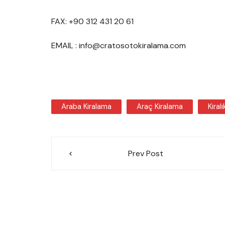
FAX: +90 312 431 20 61
EMAIL : info@cratosotokiralama.com
Araba Kiralama
Araç Kiralama
Kiral
Yazı
Prev Post
gezinmesi