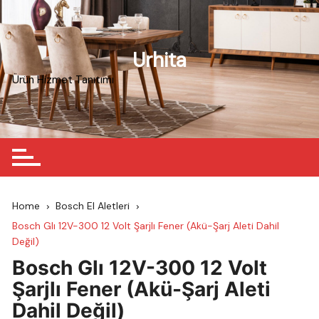
Skip
to
content
Urhita
Ürün Hizmet Tanıtımı
Home
Bosch El Aletleri
Bosch Glı 12V-300 12 Volt Şarjlı Fener (Akü-Şarj Aleti Dahil
Değil)
Bosch Glı 12V-300 12 Volt
Şarjlı Fener (Akü-Şarj Aleti
Dahil Değil)