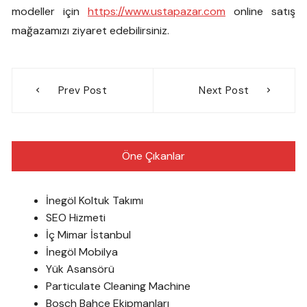
modeller için
https://www.ustapazar.com
online satış
mağazamızı ziyaret edebilirsiniz.
Yazı
Prev Post
Next Post
gezinmesi
Öne Çıkanlar
İnegöl Koltuk Takımı
SEO Hizmeti
İç Mimar İstanbul
İnegöl Mobilya
Yük Asansörü
Particulate Cleaning Machine
Bosch Bahçe Ekipmanları