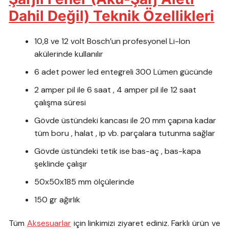
Dahil Değil) Teknik Özellikleri
10,8 ve 12 volt Bosch’un profesyonel Li-Ion
akülerinde kullanılır
6 adet power led entegreli 300 Lümen gücünde
2 amper pil ile 6 saat , 4 amper pil ile 12 saat
çalışma süresi
Gövde üstündeki kancası ile 20 mm çapına kadar
tüm boru , halat , ip vb. parçalara tutunma sağlar
Gövde üstündeki tetik ise bas-aç , bas-kapa
şeklinde çalışır
50x50x185 mm ölçülerinde
150 gr ağırlık
Tüm
Aksesuarlar
için linkimizi ziyaret ediniz. Farklı ürün ve