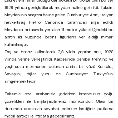
Eski evlerin sıralı olduğu dar sokaklı bir bölge olan bu yer
1928 yılında genişletilerek meydan haline getirildi. Taksim
Meydanı’nın simgesi haline gelen Cumhuriyet Anıtı, İtalyan
heykeltıraş Pietro Canonica ​tarafından inşa edildi.
Meydanın ortasında yer alan 11 metre yüksekliğindeki bu
anıtın iki yüzünde, bronz figürlerin yer aldığı mimari
kullanılmıştır.
Taş ve bronz kullanılarak 2,5 yılda yapılan anıt, 1928
yılında yerine yerleştirildi. Kaidesinde pembe trentino ve
yeşil suza mermerleri bulunan anıtın bir yüzü Kurtuluş
Savaşı’nı, diğer yüzü de Cumhuriyet Türkiye’sini
simgelemektedir.
Taksim’e özel arabanızla giderken İstanbul’un çoğu
güzellikleri ile karşılaşabilmeniz mümkündür. Olası bir
durumda aracınızla seyahat ederken lastiğiniz patlarsa
mobil lastikçi ile irtibata geçebilirsiniz.