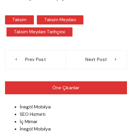
Taksim
Taksim Meydanı
Taksim Meydanı Tarihçesi
Yazı
Prev Post
Next Post
gezinmesi
Öne Çıkanlar
İnegöl Mobilya
SEO Hizmeti
İç Mimar
İnegöl Mobilya