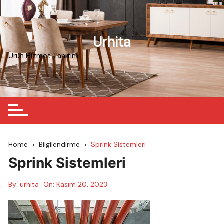
Skip
to
content
Urhita
Ürün Hizmet Tanıtımı
Home
Bilgilendirme
Sprink Sistemleri
Sprink Sistemleri
By:
urhita
On:
Kasım 20, 2023