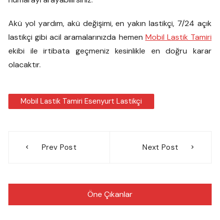
Akü yol yardım, akü değişimi, en yakın lastikçi, 7/24 açık
lastikçi gibi acil aramalarınızda hemen
Mobil Lastik Tamiri
ekibi ile irtibata geçmeniz kesinlikle en doğru karar
olacaktır.
Mobil Lastik Tamiri Esenyurt Lastikçi
Yazı
Prev Post
Next Post
gezinmesi
Öne Çıkanlar