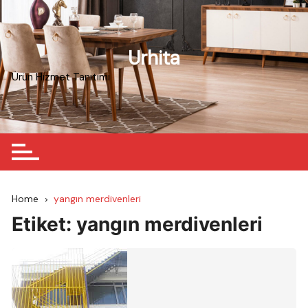
Skip
to
content
Urhita
Ürün Hizmet Tanıtımı
Home
yangın merdivenleri
Etiket:
yangın merdivenleri