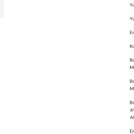
Y
Y
En
K
B
M
B
M
B
4
A
E