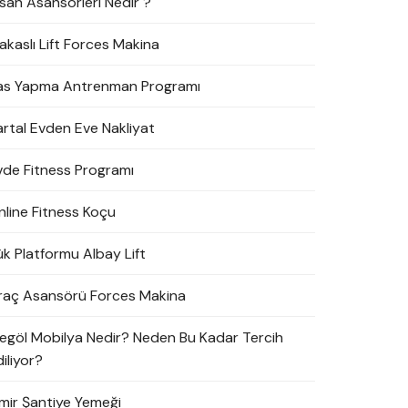
nsan Asansörleri Nedir ?
akaslı Lift Forces Makina
as Yapma Antrenman Programı
artal Evden Eve Nakliyat
vde Fitness Programı
nline Fitness Koçu
ük Platformu Albay Lift
raç Asansörü Forces Makina
negöl Mobilya Nedir? Neden Bu Kadar Tercih
iliyor?
zmir Şantiye Yemeği