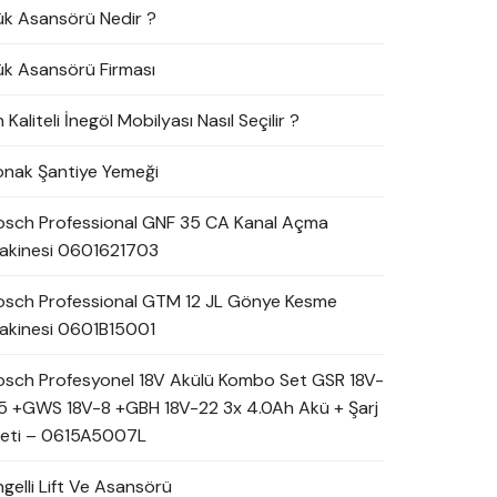
ük Asansörü Nedir ?
ük Asansörü Firması
 Kaliteli İnegöl Mobilyası Nasıl Seçilir ?
onak Şantiye Yemeği
osch Professional GNF 35 CA Kanal Açma
akinesi 0601621703
osch Professional GTM 12 JL Gönye Kesme
akinesi 0601B15001
osch Profesyonel 18V Akülü Kombo Set GSR 18V-
5 +GWS 18V-8 +GBH 18V-22 3x 4.0Ah Akü + Şarj
leti – 0615A5007L
ngelli Lift Ve Asansörü