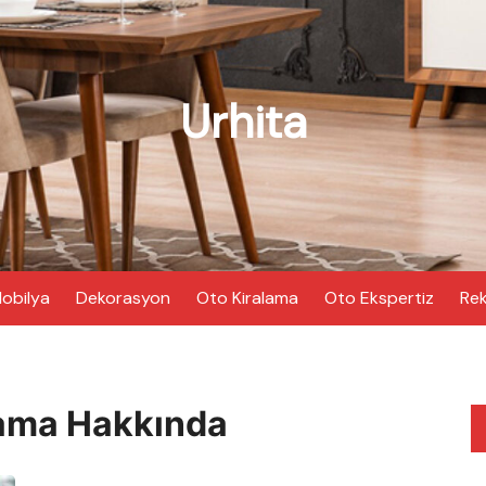
Urhita
obilya
Dekorasyon
Oto Kiralama
Oto Ekspertiz
Rek
lama Hakkında