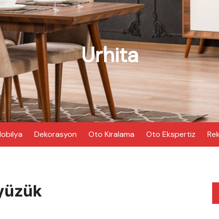
Urhita
obilya
Dekorasyon
Oto Kiralama
Oto Ekspertiz
Rek
 yüzük