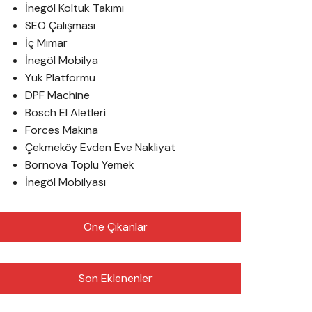
İnegöl Koltuk Takımı
SEO Çalışması
İç Mimar
İnegöl Mobilya
Yük Platformu
DPF Machine
Bosch El Aletleri
Forces Makina
Çekmeköy Evden Eve Nakliyat
Bornova Toplu Yemek
İnegöl Mobilyası
Öne Çıkanlar
Son Eklenenler