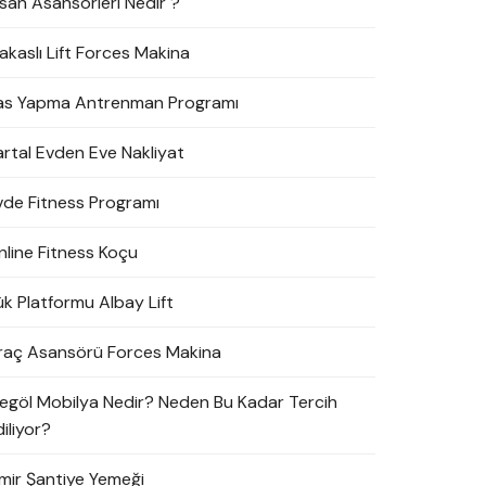
nsan Asansörleri Nedir ?
akaslı Lift Forces Makina
as Yapma Antrenman Programı
artal Evden Eve Nakliyat
vde Fitness Programı
nline Fitness Koçu
ük Platformu Albay Lift
raç Asansörü Forces Makina
negöl Mobilya Nedir? Neden Bu Kadar Tercih
iliyor?
zmir Şantiye Yemeği