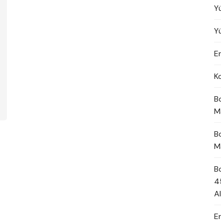
Y
Y
En
K
B
M
B
M
B
4
A
E