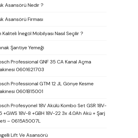
ük Asansörü Nedir ?
ük Asansörü Firması
 Kaliteli İnegöl Mobilyası Nasıl Seçilir ?
onak Şantiye Yemeği
osch Professional GNF 35 CA Kanal Açma
akinesi 0601621703
osch Professional GTM 12 JL Gönye Kesme
akinesi 0601B15001
osch Profesyonel 18V Akülü Kombo Set GSR 18V-
5 +GWS 18V-8 +GBH 18V-22 3x 4.0Ah Akü + Şarj
leti – 0615A5007L
ngelli Lift Ve Asansörü