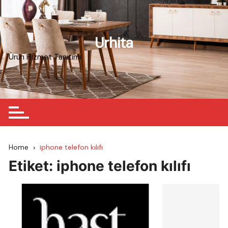
Skip
to
content
Urhita
Ürün Hizmet Tanıtımı
Home
iphone telefon kılıfı
Etiket:
iphone telefon kılıfı