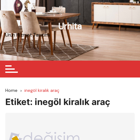
Skip
to
content
Urhita
Ürün Hizmet Tanıtımı
Home
inegöl kiralık araç
Etiket:
inegöl kiralık araç