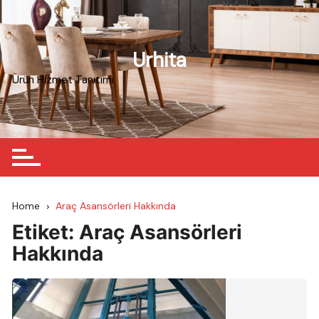
Skip
to
content
Urhita
Ürün Hizmet Tanıtımı
Home
Araç Asansörleri Hakkında
Etiket:
Araç Asansörleri
Hakkında