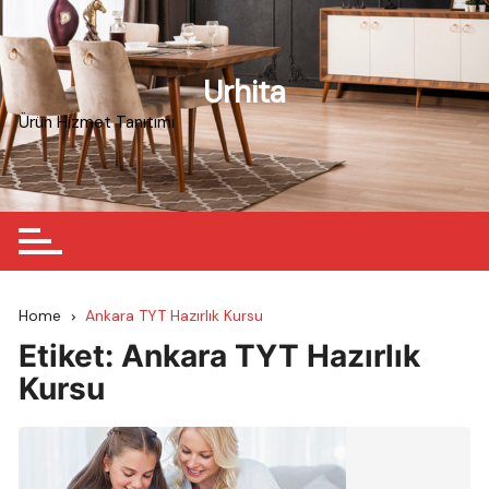
Skip
to
content
Urhita
Ürün Hizmet Tanıtımı
Home
Ankara TYT Hazırlık Kursu
Etiket:
Ankara TYT Hazırlık
Kursu