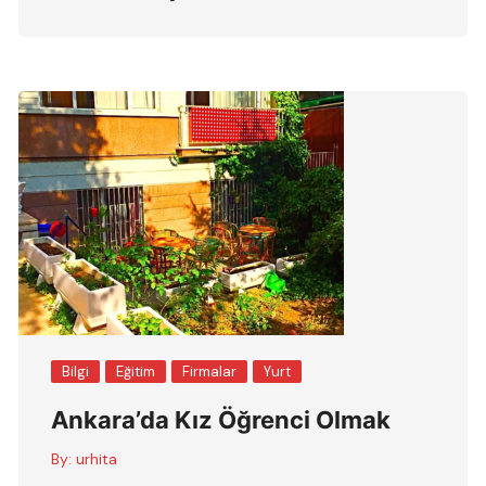
Bilgi
Eğitim
Firmalar
Yurt
Ankara’da Kız Öğrenci Olmak
By:
urhita