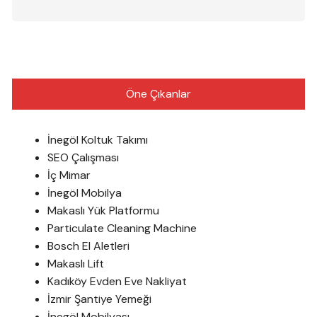
Öne Çıkanlar
İnegöl Koltuk Takımı
SEO Çalışması
İç Mimar
İnegöl Mobilya
Makaslı Yük Platformu
Particulate Cleaning Machine
Bosch El Aletleri
Makaslı Lift
Kadıköy Evden Eve Nakliyat
İzmir Şantiye Yemeği
İnegöl Mobilyası