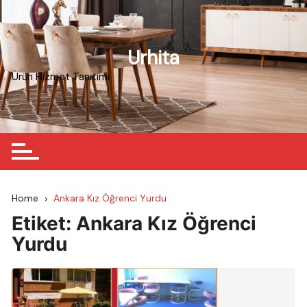
Skip
to
content
Urhita
Ürün Hizmet Tanıtımı
Home
Ankara Kız Öğrenci Yurdu
Etiket:
Ankara Kız Öğrenci
Yurdu