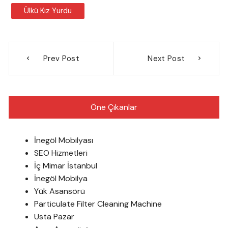
Ülkü Kız Yurdu
Yazı
Prev Post
Next Post
gezinmesi
Öne Çıkanlar
İnegöl Mobilyası
SEO Hizmetleri
İç Mimar İstanbul
İnegöl Mobilya
Yük Asansörü
Particulate Filter Cleaning Machine
Usta Pazar