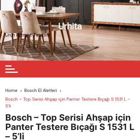
Skip
to
content
Urhita
Ürün Hizmet Tanıtımı
Home
Bosch El Aletleri
Bosch – Top Serisi Ahşap için Panter Testere Bıçağı S 1531 L –
5’li
Bosch – Top Serisi Ahşap için
Panter Testere Bıçağı S 1531 L
– 5’li