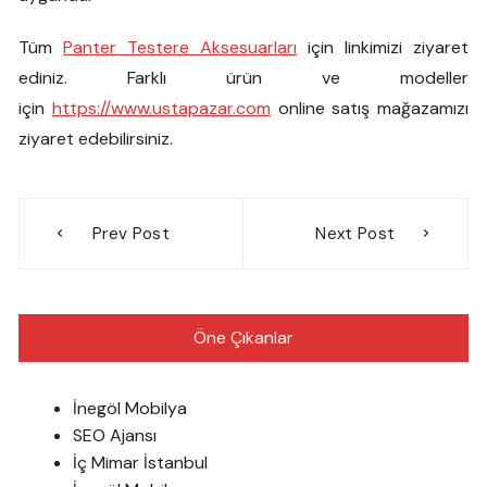
Tüm
Panter Testere Aksesuarları
için linkimizi ziyaret
ediniz. Farklı ürün ve modeller
için
https://www.ustapazar.com
online satış mağazamızı
ziyaret edebilirsiniz.
Yazı
Prev Post
Next Post
gezinmesi
Öne Çıkanlar
İnegöl Mobilya
SEO Ajansı
İç Mimar İstanbul