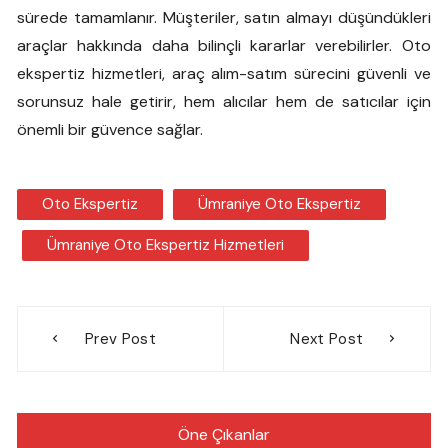
sürede tamamlanır. Müşteriler, satın almayı düşündükleri
araçlar hakkında daha bilinçli kararlar verebilirler. Oto
ekspertiz hizmetleri, araç alım-satım sürecini güvenli ve
sorunsuz hale getirir, hem alıcılar hem de satıcılar için
önemli bir güvence sağlar.
Oto Ekspertiz
Ümraniye Oto Ekspertiz
Ümraniye Oto Ekspertiz Hizmetleri
Yazı
Prev Post
Next Post
gezinmesi
Öne Çıkanlar