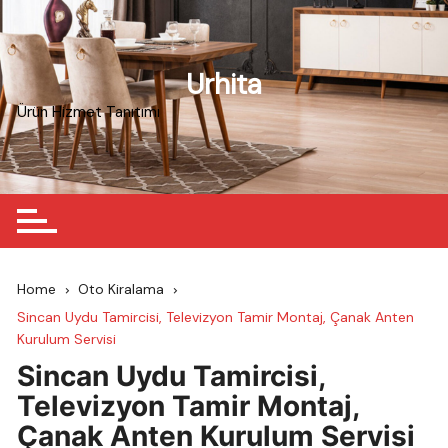
Skip
to
content
Urhita
Ürün Hizmet Tanıtımı
Home
Oto Kiralama
Sincan Uydu Tamircisi, Televizyon Tamir Montaj, Çanak Anten
Kurulum Servisi
Sincan Uydu Tamircisi,
Televizyon Tamir Montaj,
Çanak Anten Kurulum Servisi