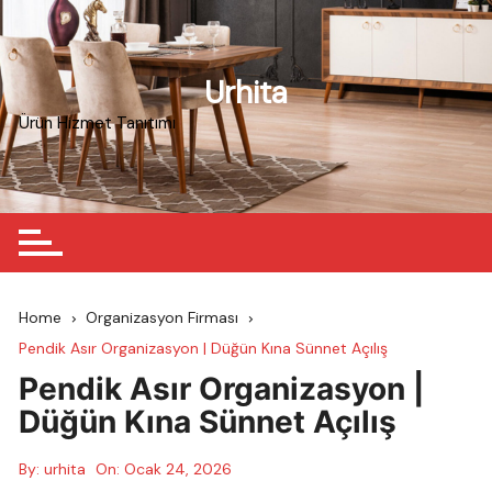
Skip
to
content
Urhita
Ürün Hizmet Tanıtımı
Home
Organizasyon Firması
Pendik Asır Organizasyon | Düğün Kına Sünnet Açılış
Pendik Asır Organizasyon |
Düğün Kına Sünnet Açılış
By:
urhita
On:
Ocak 24, 2026