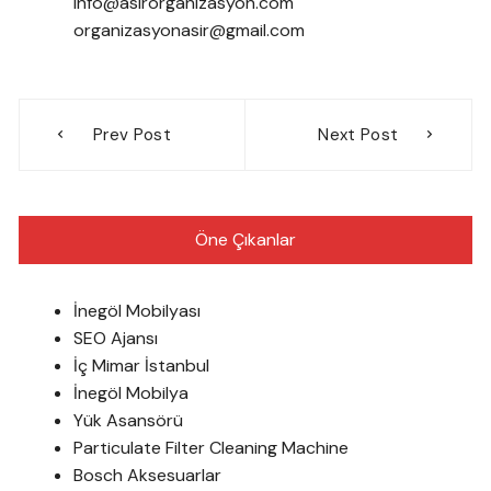
info@asirorganizasyon.com
organizasyonasir@gmail.com
Yazı
Prev Post
Next Post
gezinmesi
Öne Çıkanlar
İnegöl Mobilyası
SEO Ajansı
İç Mimar İstanbul
İnegöl Mobilya
Yük Asansörü
Particulate Filter Cleaning Machine
Bosch Aksesuarlar