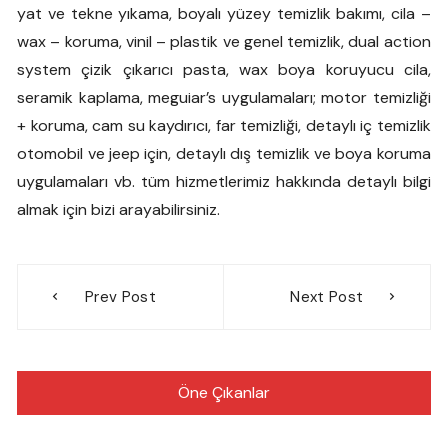
yat ve tekne yıkama, boyalı yüzey temizlik bakımı, cila –
wax – koruma, vinil – plastik ve genel temizlik, dual action
system çizik çıkarıcı pasta, wax boya koruyucu cila,
seramik kaplama, meguiar’s uygulamaları; motor temizliği
+ koruma, cam su kaydırıcı, far temizliği, detaylı iç temizlik
otomobil ve jeep için, detaylı dış temizlik ve boya koruma
uygulamaları vb. tüm hizmetlerimiz hakkında detaylı bilgi
almak için bizi arayabilirsiniz.
Yazı
Prev Post
Next Post
gezinmesi
Öne Çıkanlar