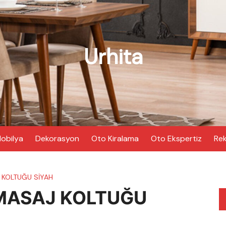
Urhita
obilya
Dekorasyon
Oto Kiralama
Oto Ekspertiz
Rek
 KOLTUĞU SİYAH
 MASAJ KOLTUĞU