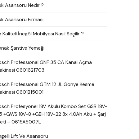
ük Asansörü Nedir ?
ük Asansörü Firması
 Kaliteli İnegöl Mobilyası Nasıl Seçilir ?
onak Şantiye Yemeği
osch Professional GNF 35 CA Kanal Açma
akinesi 0601621703
osch Professional GTM 12 JL Gönye Kesme
akinesi 0601B15001
osch Profesyonel 18V Akülü Kombo Set GSR 18V-
5 +GWS 18V-8 +GBH 18V-22 3x 4.0Ah Akü + Şarj
leti – 0615A5007L
ngelli Lift Ve Asansörü