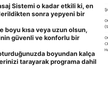
j Sistemi o kadar etkili ki, en
Şi
iderildikten sonra yepyeni bir
0
(S
de boyu kısa veya uzun olsun,
nin güvenli ve konforlu bir
0
Ch
H
ğa oturduğunuzda boyundan kalça
erinizi tarayarak programa dahil