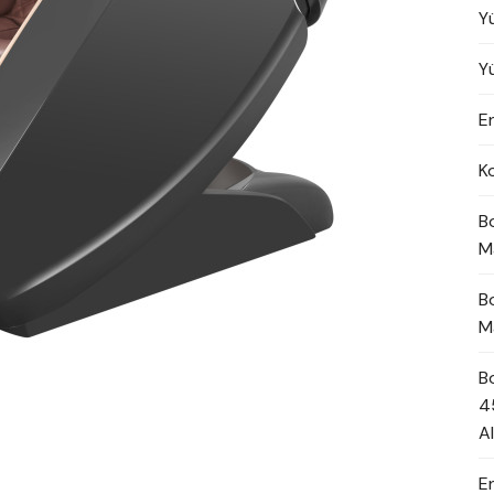
Y
Y
En
K
B
M
B
M
B
4
A
E