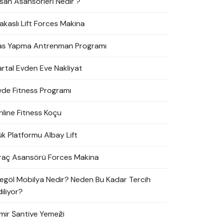
nsan Asansörleri Nedir ?
akaslı Lift Forces Makina
as Yapma Antrenman Programı
artal Evden Eve Nakliyat
vde Fitness Programı
nline Fitness Koçu
ük Platformu Albay Lift
raç Asansörü Forces Makina
negöl Mobilya Nedir? Neden Bu Kadar Tercih
iliyor?
zmir Şantiye Yemeği