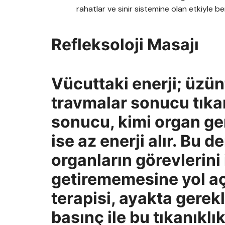
rahatlar ve sinir sistemine olan etkiyle b
Refleksoloji Masajı
Vücuttaki enerji; üzünt
travmalar sonucu tıkana
sonucu, kimi organ ger
ise az enerji alır. Bu 
organların görevlerini 
getirememesine yol aç
terapisi, ayakta gerekl
basınç ile bu tıkanıklı