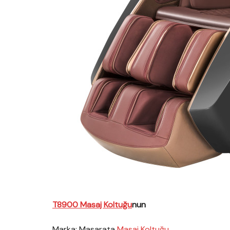
T8900 Masaj Koltuğu
nun
Marka: Masarata
Masaj Koltuğu