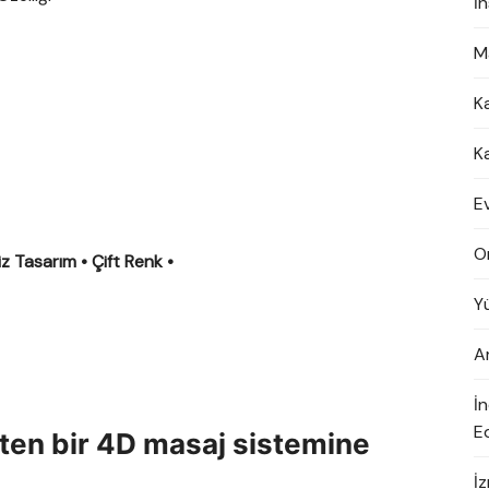
İ
M
K
K
E
O
z Tasarım • Çift Renk •
Y
A
İ
Ed
ten bir 4D masaj sistemine
İ