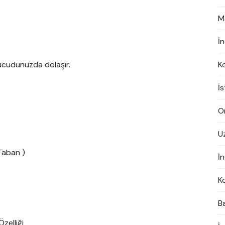
M
İ
vücudunuzda dolaşır.
K
İ
On
U
Taban )
İn
K
B
zelliği