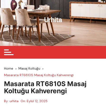
Skip
to
content
Urhita
Ürün Hizmet Tanıtımı
Home
Masaj Koltuğu
Masarata RT6810S Masaj Koltuğu Kahverengi
Masarata RT6810S Masaj
Koltuğu Kahverengi
By:
urhita
On:
Eylül 12, 2025