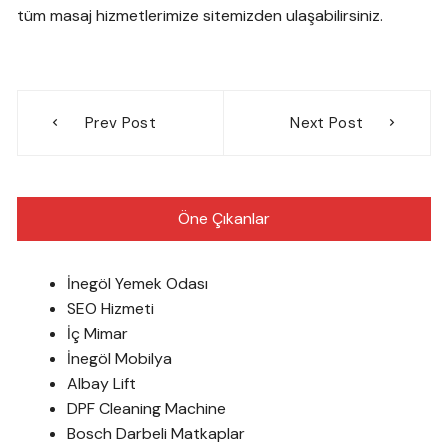
tüm masaj hizmetlerimize sitemizden ulaşabilirsiniz.
Yazı
Prev Post
Next Post
gezinmesi
Öne Çıkanlar
İnegöl Yemek Odası
SEO Hizmeti
İç Mimar
İnegöl Mobilya
Albay Lift
DPF Cleaning Machine
Bosch Darbeli Matkaplar