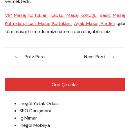
vermektedir.
VİP Masaj Koltukları
,
Kapsül Masaj Koltuğu
,
Basic Masaj
Koltukları
,
Ticari Masaj Koltukları
,
Ayak Masaj Aletleri
,gibi
tüm masaj hizmetlerimize sitemizden ulaşabilirsiniz.
Yazı
Prev Post
Next Post
gezinmesi
Öne Çıkanlar
İnegöl Yatak Odası
SEO Danışmanı
İç Mimar
İnegöl Mobilya