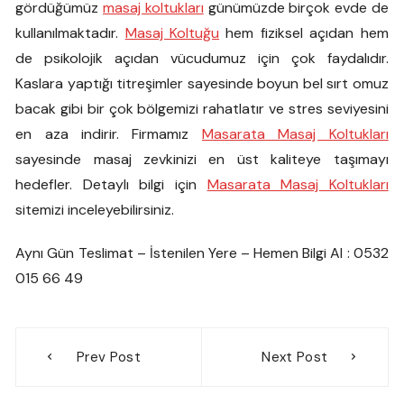
gördüğümüz
masaj koltukları
günümüzde birçok evde de
kullanılmaktadır.
Masaj Koltuğu
hem fiziksel açıdan hem
de psikolojik açıdan vücudumuz için çok faydalıdır.
Kaslara yaptığı titreşimler sayesinde boyun bel sırt omuz
bacak gibi bir çok bölgemizi rahatlatır ve stres seviyesini
en aza indirir. Firmamız
Masarata Masaj Koltukları
sayesinde masaj zevkinizi en üst kaliteye taşımayı
hedefler. Detaylı bilgi için
Masarata Masaj Koltukları
sitemizi inceleyebilirsiniz.
Aynı Gün Teslimat – İstenilen Yere – Hemen Bilgi Al : 0532
015 66 49
Yazı
Prev Post
Next Post
gezinmesi