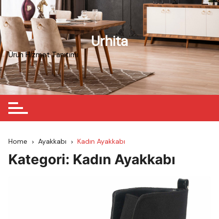
Skip
to
content
Urhita
Ürün Hizmet Tanıtımı
Home
Ayakkabı
Kadın Ayakkabı
Kategori:
Kadın Ayakkabı