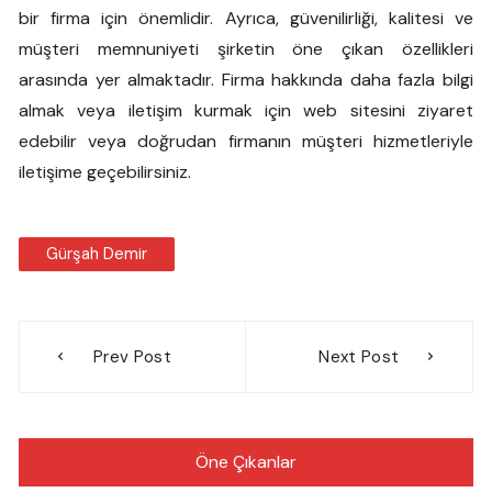
bir firma için önemlidir. Ayrıca, güvenilirliği, kalitesi ve
müşteri memnuniyeti şirketin öne çıkan özellikleri
arasında yer almaktadır. Firma hakkında daha fazla bilgi
almak veya iletişim kurmak için web sitesini ziyaret
edebilir veya doğrudan firmanın müşteri hizmetleriyle
iletişime geçebilirsiniz.
Gürşah Demir
Yazı
Prev Post
Next Post
gezinmesi
Öne Çıkanlar