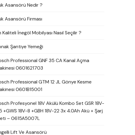
ük Asansörü Nedir ?
ük Asansörü Firması
 Kaliteli İnegöl Mobilyası Nasıl Seçilir ?
onak Şantiye Yemeği
osch Professional GNF 35 CA Kanal Açma
akinesi 0601621703
osch Professional GTM 12 JL Gönye Kesme
akinesi 0601B15001
osch Profesyonel 18V Akülü Kombo Set GSR 18V-
5 +GWS 18V-8 +GBH 18V-22 3x 4.0Ah Akü + Şarj
leti – 0615A5007L
ngelli Lift Ve Asansörü