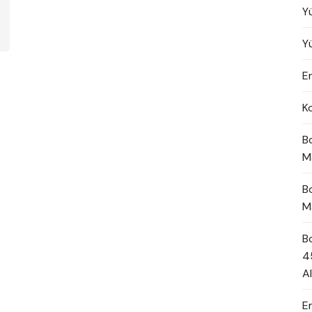
Y
Y
En
K
B
M
B
M
B
4
A
E