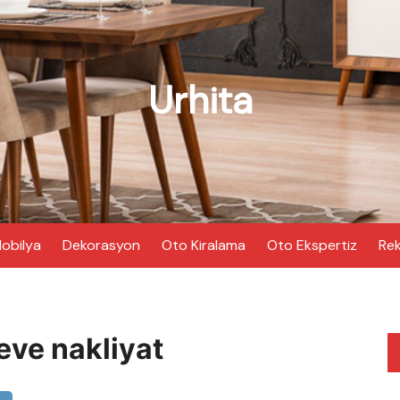
Urhita
obilya
Dekorasyon
Oto Kiralama
Oto Ekspertiz
Rek
eve nakliyat