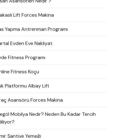
nsan Asansörleri Nedir ?
akaslı Lift Forces Makina
as Yapma Antrenman Programı
artal Evden Eve Nakliyat
vde Fitness Programı
nline Fitness Koçu
ük Platformu Albay Lift
raç Asansörü Forces Makina
negöl Mobilya Nedir? Neden Bu Kadar Tercih
iliyor?
zmir Şantiye Yemeği