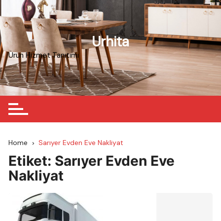
Skip
to
content
Urhita
Ürün Hizmet Tanıtımı
Home
Sarıyer Evden Eve Nakliyat
Etiket:
Sarıyer Evden Eve
Nakliyat