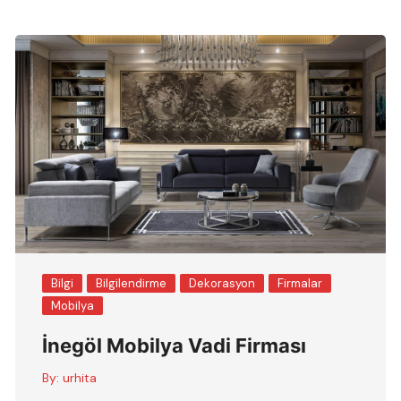
Bilgi
Bilgilendirme
Dekorasyon
Firmalar
Mobilya
İnegöl Mobilya Vadi Firması
By:
urhita