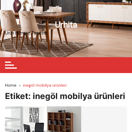
Skip
to
content
Urhita
Ürün Hizmet Tanıtımı
Home
inegöl mobilya ürünleri
Etiket:
inegöl mobilya ürünleri