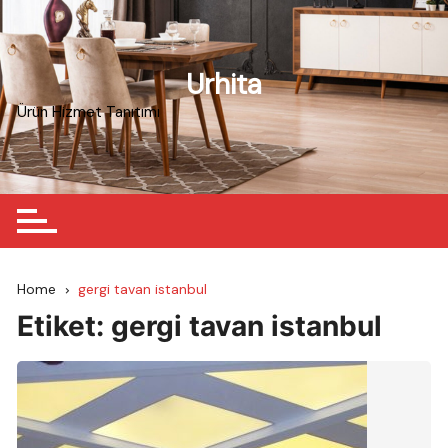
Skip
to
content
Urhita
Ürün Hizmet Tanıtımı
Home
gergi tavan istanbul
Etiket:
gergi tavan istanbul