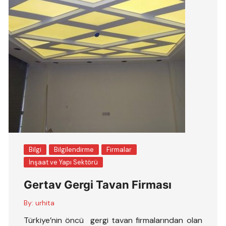
Bilgi
Bilgilendirme
Firmalar
İnşaat ve Yapı Sektörü
Gertav Gergi Tavan Firması
By:
urhita
Türkiye’nin öncü gergi tavan firmalarından olan