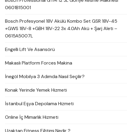
Bosch Professional GTM 12 JL Gönye Kesme Makinesi
0601B15001
Bosch Profesyonel 18V Akülü Kombo Set GSR 18V-45
+GWS 18V-8 +GBH 18V-22 3x 4.0Ah Akü + Şarj Aleti –
0615A5007L
Engelli Lift Ve Asansörü
Makaslı Platform Forces Makina
İnegöl Mobilya 3 Adımda Nasıl Seçilir?
Konak Yerinde Yemek Hizmeti
İstanbul Eşya Depolama Hizmeti
Online İç Mimarlık Hizmeti
Uzaktan Fitness Eğitimi Nedir ?