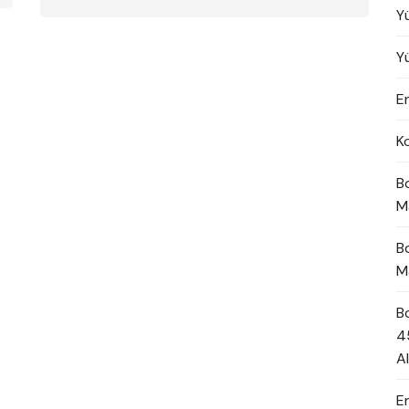
Y
Y
En
K
B
M
B
M
B
4
A
E