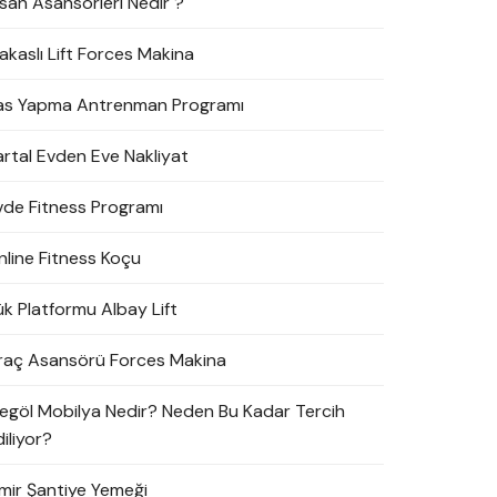
nsan Asansörleri Nedir ?
akaslı Lift Forces Makina
as Yapma Antrenman Programı
artal Evden Eve Nakliyat
vde Fitness Programı
nline Fitness Koçu
ük Platformu Albay Lift
raç Asansörü Forces Makina
negöl Mobilya Nedir? Neden Bu Kadar Tercih
iliyor?
zmir Şantiye Yemeği