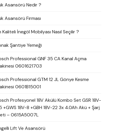
ük Asansörü Nedir ?
ük Asansörü Firması
 Kaliteli İnegöl Mobilyası Nasıl Seçilir ?
onak Şantiye Yemeği
osch Professional GNF 35 CA Kanal Açma
akinesi 0601621703
osch Professional GTM 12 JL Gönye Kesme
akinesi 0601B15001
osch Profesyonel 18V Akülü Kombo Set GSR 18V-
5 +GWS 18V-8 +GBH 18V-22 3x 4.0Ah Akü + Şarj
leti – 0615A5007L
ngelli Lift Ve Asansörü