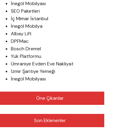
İnegöl Mobilyası
SEO Paketleri
İç Mimar İstanbul
İnegöl Mobilya
Albay Lift
DPFMac
Bosch Dremel
Yük Platformu
Ümraniye Evden Eve Nakliyat
İzmir Şantiye Yemeği
İnegöl Mobilyası
Öne Çıkanlar
Son Eklenenler