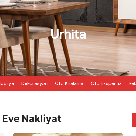
Urhita
obilya
Dekorasyon
Oto Kiralama
Oto Ekspertiz
Rek
 Eve Nakliyat