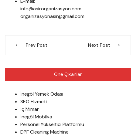
E-mail:
info@asirorganizasyon.com
organizasyonasir@gmail.com
Yazı
Prev Post
Next Post
gezinmesi
Öne Çıkanlar
İnegöl Yemek Odası
SEO Hizmeti
İç Mimar
İnegöl Mobilya
Personel Yükseltici Platformu
DPF Cleaning Machine