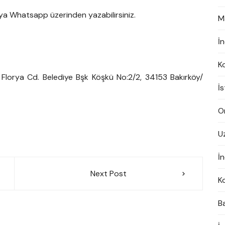
ya Whatsapp üzerinden yazabilirsiniz.
M
İ
K
 Florya Cd. Belediye Bşk Köşkü No:2/2, 34153 Bakırköy/
İ
On
U
İn
Next Post
K
B