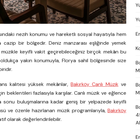
Y
Y
En
ısındaki nezih konumu ve hareketli sosyal hayatıyla hem
 cazip bir bölgedir. Deniz manzarası eşliğinde yemek
K
lı müzikle keyifli vakit geçirebileceğiniz birçok mekân bu
 oldukça yakın konumuyla, Florya sahil bölgesinde size
B
ridir.
M
ans kalitesi yüksek mekânlar,
Bakırköy Canlı Müzik
ve
B
M
in beklentileri fazlasıyla karşılar. Canlı müzik ve eğlence
 sonu buluşmalarına kadar geniş bir yelpazede keyifli
B
sü ve özenle hazırlanan müzik programlarıyla,
Bakırköy
4
if olarak değerlendirilebilir.
A
E