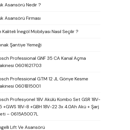
ük Asansörü Nedir ?
ük Asansörü Firması
 Kaliteli İnegöl Mobilyası Nasıl Seçilir ?
onak Şantiye Yemeği
osch Professional GNF 35 CA Kanal Açma
akinesi 0601621703
osch Professional GTM 12 JL Gönye Kesme
akinesi 0601B15001
osch Profesyonel 18V Akülü Kombo Set GSR 18V-
5 +GWS 18V-8 +GBH 18V-22 3x 4.0Ah Akü + Şarj
leti – 0615A5007L
ngelli Lift Ve Asansörü