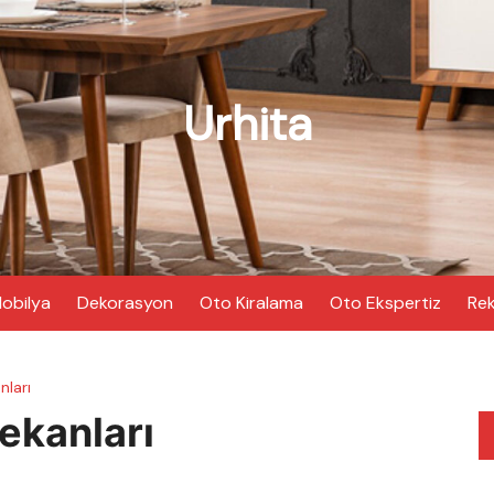
Urhita
obilya
Dekorasyon
Oto Kiralama
Oto Ekspertiz
Rek
nları
ekanları