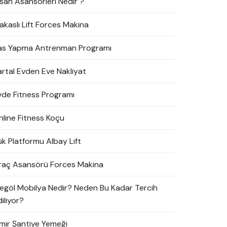
nsan Asansörleri Nedir ?
akaslı Lift Forces Makina
as Yapma Antrenman Programı
artal Evden Eve Nakliyat
vde Fitness Programı
nline Fitness Koçu
ük Platformu Albay Lift
raç Asansörü Forces Makina
negöl Mobilya Nedir? Neden Bu Kadar Tercih
iliyor?
zmir Şantiye Yemeği