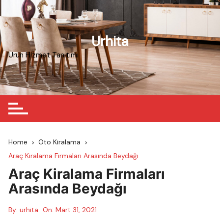
Skip
to
content
Urhita
Ürün Hizmet Tanıtımı
Home
Oto Kiralama
Araç Kiralama Firmaları Arasında Beydağı
Araç Kiralama Firmaları
Arasında Beydağı
By:
urhita
On:
Mart 31, 2021