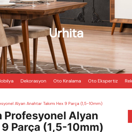
Urhita
obilya
Dekorasyon
Oto Kiralama
Oto Ekspertiz
Rek
syonel Alyan Anahtar Takımı Hex 9 Parça (1,5-10mm)
Profesyonel Alyan
 9 Parça (1,5-10mm)