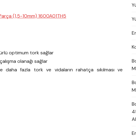
Y
 Parça (1,5-10mm) 1600A01TH5
Y
En
K
ömürlü optimum tork sağlar
B
 çalışma olanağı sağlar
M
de daha fazla tork ve vidaların rahatça sıkılması ve
B
M
B
4
A
E