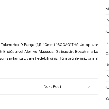
M
İ
K
İ
 Takımı Hex 9 Parça (1,5-10mm) 1600A01TH5 Ustapazar
h Endüstriyel Alet ve Aksesuar Satıcısıdır. Bosch marka
On
gori sayfamızı ziyaret edebilirsiniz. Tüm ürünlerimiz orjinal
U
İn
Next Post
K
B