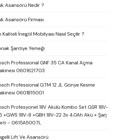
ük Asansörü Nedir ?
ük Asansörü Firması
 Kaliteli İnegöl Mobilyası Nasıl Seçilir ?
onak Şantiye Yemeği
osch Professional GNF 35 CA Kanal Açma
akinesi 0601621703
osch Professional GTM 12 JL Gönye Kesme
akinesi 0601B15001
osch Profesyonel 18V Akülü Kombo Set GSR 18V-
5 +GWS 18V-8 +GBH 18V-22 3x 4.0Ah Akü + Şarj
leti – 0615A5007L
ngelli Lift Ve Asansörü