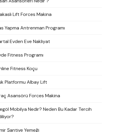
nsan Asansörleri Nedir ?
akaslı Lift Forces Makina
as Yapma Antrenman Programı
artal Evden Eve Nakliyat
vde Fitness Programı
nline Fitness Koçu
ük Platformu Albay Lift
raç Asansörü Forces Makina
negöl Mobilya Nedir? Neden Bu Kadar Tercih
iliyor?
zmir Şantiye Yemeği