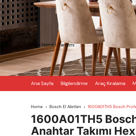
Skip
to
content
Ürün Hizmet Tanıtımı
Ana Sayfa
Bilgilendirme
Araç Kiralama
M
Home
Bosch El Aletleri
1600A01TH5 Bosch Profe
1600A01TH5 Bosch 
Anahtar Takımı Hex