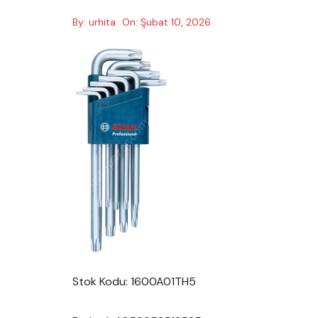
By:
urhita
On:
Şubat 10, 2026
Stok Kodu: 1600A01TH5