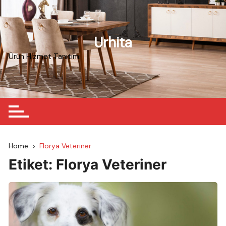
Skip
to
content
Urhita
Ürün Hizmet Tanıtımı
Home
Florya Veteriner
Etiket:
Florya Veteriner